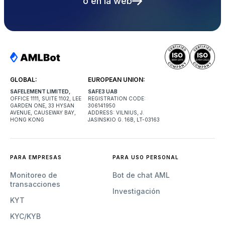
o en la web
GLOBAL:
EUROPEAN UNION:
SAFELEMENT LIMITED,
SAFE3 UAB
OFFICE 1111, SUITE 1102, LEE
REGISTRATION CODE:
GARDEN ONE, 33 HYSAN
306141950
AVENUE, CAUSEWAY BAY,
ADDRESS: VILNIUS, J.
HONG KONG
JASINSKIO G. 16B, LT-03163
PARA EMPRESAS
PARA USO PERSONAL
Monitoreo de
Bot de chat AML
transacciones
Investigación
KYT
KYC/KYB