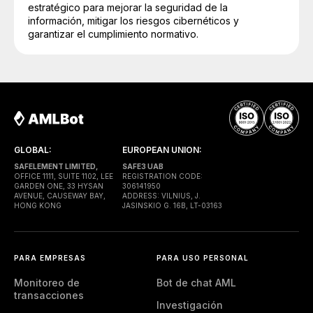
estratégico para mejorar la seguridad de la
información, mitigar los riesgos cibernéticos y
garantizar el cumplimiento normativo.
GLOBAL:
EUROPEAN UNION:
SAFELEMENT LIMITED,
SAFE3 UAB
OFFICE 1111, SUITE 1102, LEE
REGISTRATION CODE:
GARDEN ONE, 33 HYSAN
306141950
AVENUE, CAUSEWAY BAY,
ADDRESS: VILNIUS, J.
HONG KONG
JASINSKIO G. 16B, LT-03163
PARA EMPRESAS
PARA USO PERSONAL
Monitoreo de
Bot de chat AML
transacciones
Investigación