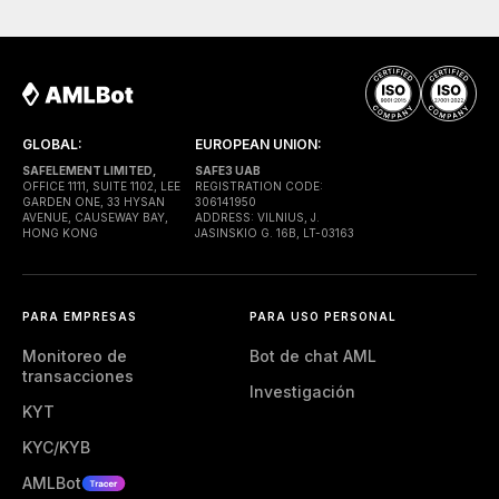
GLOBAL:
EUROPEAN UNION:
SAFELEMENT LIMITED,
SAFE3 UAB
OFFICE 1111, SUITE 1102, LEE
REGISTRATION CODE:
GARDEN ONE, 33 HYSAN
306141950
AVENUE, CAUSEWAY BAY,
ADDRESS: VILNIUS, J.
HONG KONG
JASINSKIO G. 16B, LT-03163
PARA EMPRESAS
PARA USO PERSONAL
Monitoreo de
Bot de chat AML
transacciones
Investigación
KYT
KYC/KYB
AMLBot