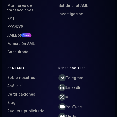
Monitoreo de
Bot de chat AML
transacciones
Investigación
KYT
KYC/KYB
AMLBot
Formación AML
Consultoría
COMPAÑÍA
REDES SOCIALES
Sobre nosotros
Telegram
Análisis
LinkedIn
Certificaciones
X
Blog
YouTube
Paquete publicitario
Medium