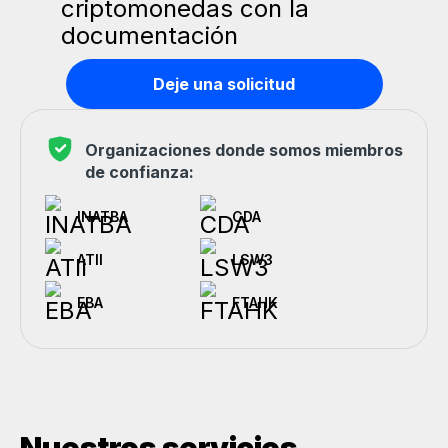
Deje una solicitud
Organizaciones donde somos miembros
de confianza:
INATBA
CDA
ATII
LSW3
EBA
FTAHK