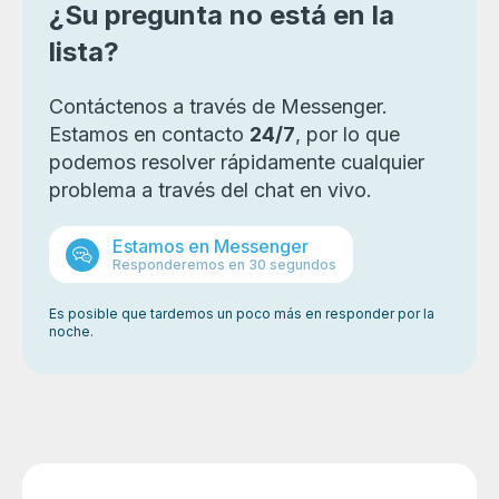
el comportamiento de la billetera cripto seleccionada.
¿Su pregunta no está en la
Algunas empresas o particulares pueden requerir
lista?
dicha auditoría de la billetera de criptomonedas en
otras interacciones con un banco o entidad
reguladora.
Contáctenos a través de Messenger.
Estamos en contacto
24/7
, por lo que
podemos resolver rápidamente cualquier
problema a través del chat en vivo.
Estamos en Messenger
Responderemos en 30 segundos
Es posible que tardemos un poco más en responder por la
noche.