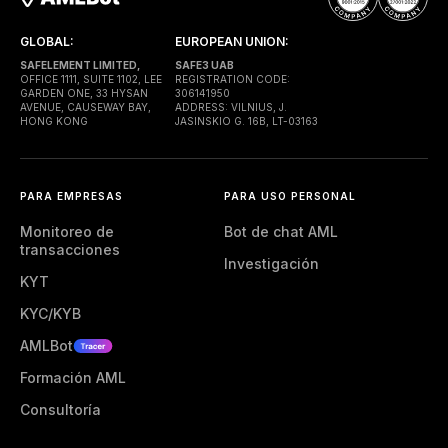
GLOBAL:
EUROPEAN UNION:
SAFELEMENT LIMITED,
SAFE3 UAB
OFFICE 1111, SUITE 1102, LEE
REGISTRATION CODE:
GARDEN ONE, 33 HYSAN
306141950
AVENUE, CAUSEWAY BAY,
ADDRESS: VILNIUS, J.
HONG KONG
JASINSKIO G. 16B, LT-03163
PARA EMPRESAS
PARA USO PERSONAL
Monitoreo de
Bot de chat AML
transacciones
Investigación
KYT
KYC/KYB
AMLBot
Formación AML
Consultoría