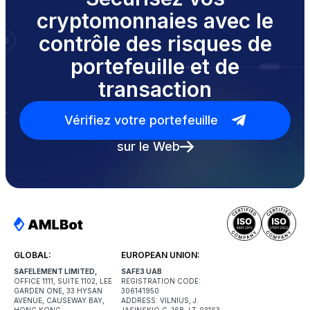
cryptomonnaies avec le
contrôle des risques de
portefeuille et de
transaction
Vérifiez votre portefeuille
sur le Web
GLOBAL:
EUROPEAN UNION:
SAFELEMENT LIMITED,
SAFE3 UAB
OFFICE 1111, SUITE 1102, LEE
REGISTRATION CODE:
GARDEN ONE, 33 HYSAN
306141950
AVENUE, CAUSEWAY BAY,
ADDRESS: VILNIUS, J.