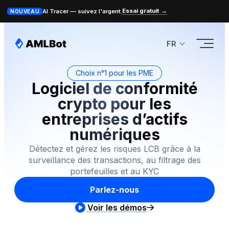
Essai gratuit
→
AI Tracer — suivez l'argent.
NOUVEAU
FR
Choix n°1 pour les PME
Logiciel de conformité
crypto pour les
entreprises d’actifs
numériques
Détectez et gérez les risques LCB grâce à la
surveillance des transactions, au filtrage des
portefeuilles et au KYC
Parlez-nous
Voir les démos