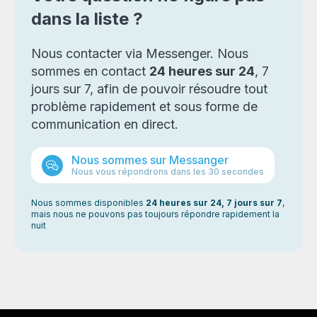
d'échange et de paiement de vérifier les utilisateurs
dans la liste ?
en temps réel tout en respectant les exigences de
conformité à l'échelle mondiale.
Nous contacter via Messenger. Nous
sommes en contact
24 heures sur 24
, 7
jours sur 7, afin de pouvoir résoudre tout
problème rapidement et sous forme de
communication en direct.
Nous sommes sur Messanger
Nous vous répondrons dans les 30 secondes
Nous sommes disponibles
24 heures sur 24, 7 jours sur 7
,
mais nous ne pouvons pas toujours répondre rapidement la
nuit