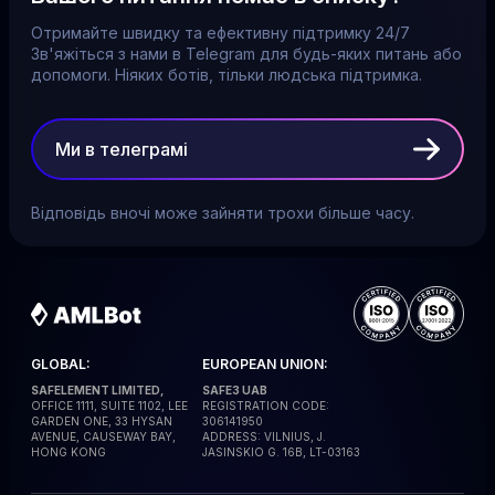
Отримайте швидку та ефективну підтримку 24/7
Зв'яжіться з нами в Telegram для будь-яких питань або
допомоги. Ніяких ботів, тільки людська підтримка.
Ми в телеграмі
Відповідь вночі може зайняти трохи більше часу.
GLOBAL:
EUROPEAN UNION:
SAFELEMENT LIMITED,
SAFE3 UAB
OFFICE 1111, SUITE 1102, LEE
REGISTRATION CODE:
GARDEN ONE, 33 HYSAN
306141950
AVENUE, CAUSEWAY BAY,
ADDRESS: VILNIUS, J.
HONG KONG
JASINSKIO G. 16B, LT-03163