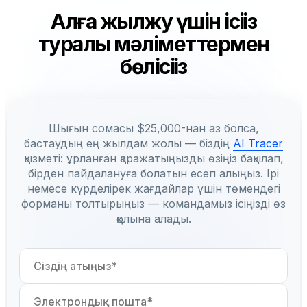
Алға жылжу үшін ісіңіз
туралы мәліметтермен
бөлісіңіз
Шығын сомасы $25,000-нан аз болса,
бастаудың ең жылдам жолы — біздің
AI Tracer
қызметі: ұрланған қаражатыңызды өзіңіз бақылап,
бірден пайдалануға болатын есеп алыңыз. Ірі
немесе күрделірек жағдайлар үшін төмендегі
форманы толтырыңыз — командамыз ісіңізді өз
қолына алады.