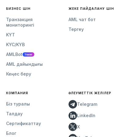
БИЗНЕС ҮШІН
ЖЕКЕ ПАЙДАЛАНУ ҮШІН
Транзакция
AML чат бот
мониторингі
Тергеу
KYT
KYC/KYB
AMLBot
AML дайындығы
Кеңес беру
КОМПАНИЯ
ӘЛЕУМЕТТІК ЖЕЛІЛЕР
Біз туралы
Telegram
Талдау
LinkedIn
Сертификаттау
X
Блог