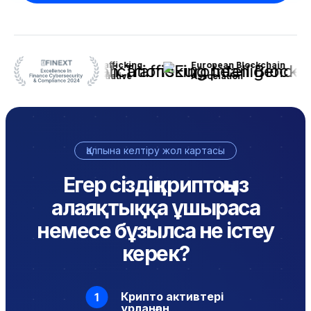
Anti-Human Trafficking
European Blockchain
Intelligence Initiative
Association
Қалпына келтіру жол картасы
Егер сіздің криптоңыз
алаяқтыққа ұшыраса
немесе бұзылса не істеу
керек?
Крипто активтері
ұрланған