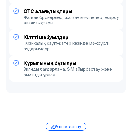
OTC алаяқтықтары
Жалған брокерлер, жалған мәмілелер, эскроу
алаяқтықтары.
Кілтті шабуылдар
Физикалық қауіп-қатер кезінде мәжбүрлі
аударымдар.
Құрылғының бұзылуы
Зиянды бағдарлама, SIM айырбастау және
әмиянды ұрлау.
Өтінім жасау