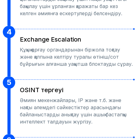
бақылау үшін ұрланған қаражаты бар кез
келген әмиянға ескертулерді белсендіру.
4
Exchange Escalation
Құқық қорғау органдарынан біржола тоқтау
және қалпына келтіру туралы өтініш/сот
бұйрығын алғанша уақытша блоктауды сұрау.
5
OSINT тергеуі
Әмиян мекенжайлары, IP және т.б. және
нақты әлемдегі сәйкестіктер арасындағы
байланыстарды анықтау үшін ашық бастапқы
интеллект талдауын жүргізу.