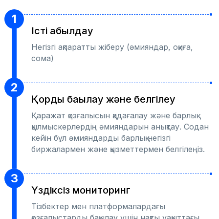
1
Істі қабылдау
Негізгі ақпаратты жіберу (әмияндар, оқиға,
сома)
2
Қорды бақылау және белгілеу
Қаражат қозғалысын қадағалау және барлық
қылмыскерлердің әмияндарын анықтау. Содан
кейін бұл әмияндарды барлық негізгі
биржалармен және қызметтермен белгілеңіз.
3
Үздіксіз мониторинг
Тізбектер мен платформалардағы
қозғалыстарды бақылау үшін нақты уақыттағы