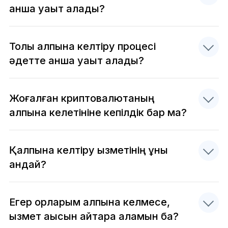
қанша уақыт алады?
Толық қалпына келтіру процесі
әдетте қанша уақыт алады?
Жоғалған криптовалютаның
қалпына келетініне кепілдік бар ма?
Қалпына келтіру қызметінің құны
қандай?
Егер қорларым қалпына келмесе,
қызмет ақысын қайтара аламын ба?