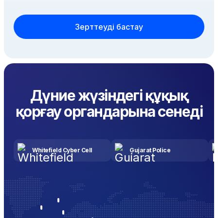
Зерттеуді бастау
Дүние жүзіндегі құқық
қорғау органдарына сенеді
Whitefield Cyber Cell
Gujarat Police