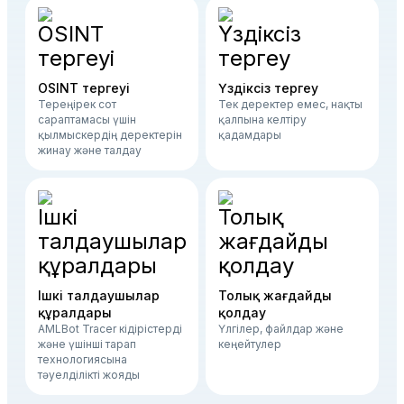
OSINT тергеуі
Үздіксіз тергеу
Тереңірек сот
Тек деректер емес, нақты
сараптамасы үшін
қалпына келтіру
қылмыскердің деректерін
қадамдары
жинау және талдау
Ішкі талдаушылар
Толық жағдайды
құралдары
қолдау
AMLBot Tracer кідірістерді
Үлгілер, файлдар және
және үшінші тарап
кеңейтулер
технологиясына
тәуелділікті жояды