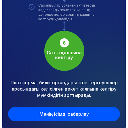
Сарапшылар ұрланған активтерді
қадағалайды және техникалық
дәлелдемелер арқылы қалпына
келтіруді қолдайды.
Сәтті қалпына
келтіру
Платформа, билік органдары және тергеушілер
арасындағы келісілген әрекет қалпына келтіру
мүмкіндігін арттырады.
Менің ісімді хабарлау