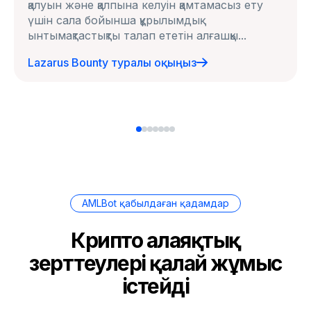
қалуын және қалпына келуін қамтамасыз ету
үшін сала бойынша құрылымдық
ынтымақтастықты талап ететін алғашқы...
Lazarus Bounty туралы оқыңыз
AMLBot қабылдаған қадамдар
Крипто алаяқтық
зерттеулері қалай жұмыс
істейді