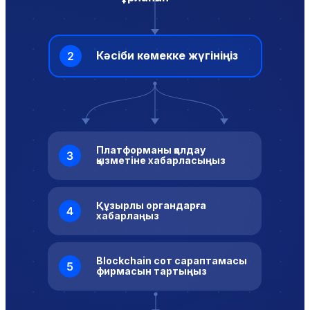
Кәсіби көмекке жүгініңіз
Платформаны қолдау
қызметіне хабарласыңыз
Құзырлы органдарға
хабарлаңыз
Blockchain сот сараптамасы
фирмасын тартыңыз