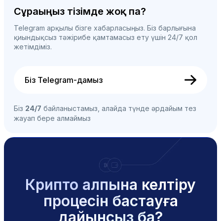
Сұрағыңыз тізімде жоқ па?
Telegram арқылы бізге хабарласыңыз. Біз барлығына
қиындықсыз тәжірибе қамтамасыз ету үшін 24/7 қол
жетімдіміз.
Біз Telegram-дамыз
Біз
24/7
байланыстамыз, алайда түнде әрдайым тез
жауап бере алмаймыз
Крипто қалпына келтіру
процесін бастауға
дайынсыз ба?