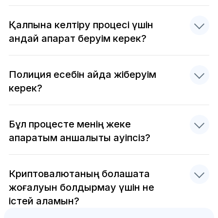
Қалпына келтіру процесі үшін
қандай ақпарат беруім керек?
Полиция есебін қайда жіберуім
керек?
Бұл процесте менің жеке
ақпаратым қаншалықты қауіпсіз?
Криптовалютаның болашақта
жоғалуын болдырмау үшін не
істей аламын?