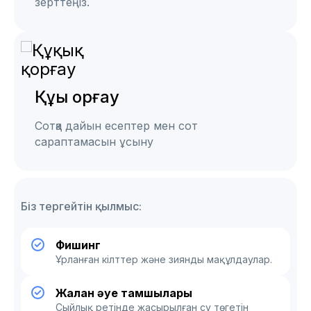
зерттеңіз.
Құқық қорғау
Сотқа дайын есептер мен сот
сараптамасын ұсыну
Біз тергейтін қылмыс:
Фишинг
Ұрланған кілттер және зиянды мақұлдаулар.
Жалған әуе тамшылары
Сыйлық ретінде жасырылған су төгетін