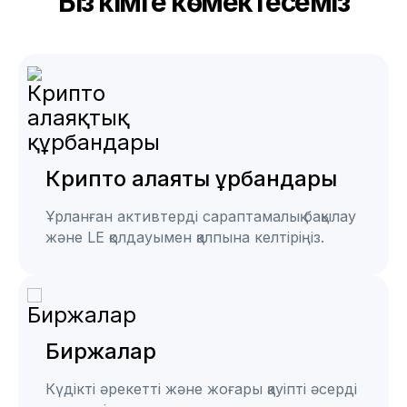
Біз кімге көмектесеміз
Крипто алаяқтық құрбандары
Ұрланған активтерді сараптамалық бақылау
және LE қолдауымен қалпына келтіріңіз.
Биржалар
Күдікті әрекетті және жоғары қауіпті әсерді