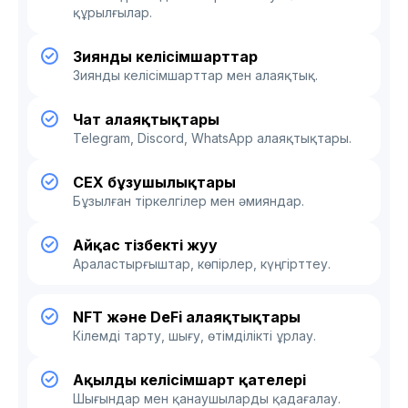
құрылғылар.
Зиянды келісімшарттар
Зиянды келісімшарттар мен алаяқтық.
Чат алаяқтықтары
Telegram, Discord, WhatsApp алаяқтықтары.
CEX бұзушылықтары
Бұзылған тіркелгілер мен әмияндар.
Айқас тізбекті жуу
Араластырғыштар, көпірлер, күңгірттеу.
NFT және DeFi алаяқтықтары
Кілемді тарту, шығу, өтімділікті ұрлау.
Ақылды келісімшарт қателері
Шығындар мен қанаушыларды қадағалау.