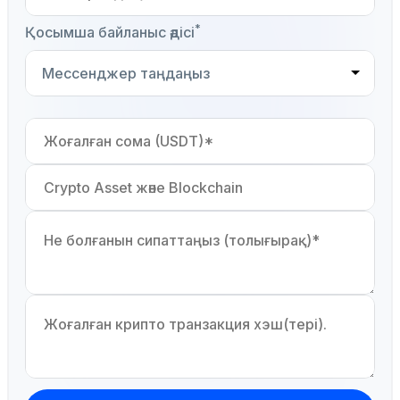
*
Қосымша байланыс әдісі