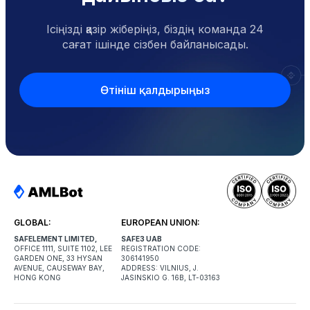
Ісіңізді қазір жіберіңіз, біздің команда 24
сағат ішінде сізбен байланысады.
Өтініш қалдырыңыз
GLOBAL:
EUROPEAN UNION:
SAFELEMENT LIMITED,
SAFE3 UAB
OFFICE 1111, SUITE 1102, LEE
REGISTRATION CODE:
GARDEN ONE, 33 HYSAN
306141950
AVENUE, CAUSEWAY BAY,
ADDRESS: VILNIUS, J.
HONG KONG
JASINSKIO G. 16B, LT-03163