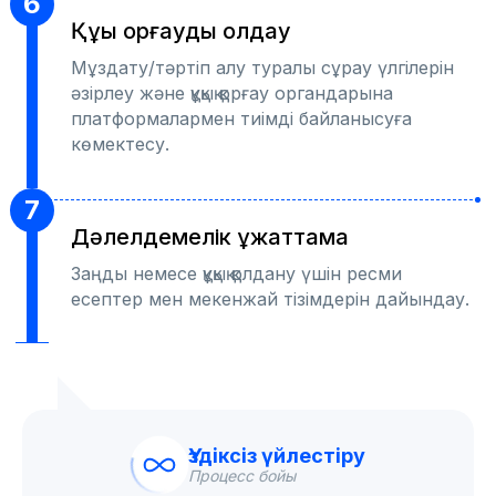
6
Құқық қорғауды қолдау
Мұздату/тәртіп алу туралы сұрау үлгілерін
әзірлеу және құқық қорғау органдарына
платформалармен тиімді байланысуға
көмектесу.
7
Дәлелдемелік құжаттама
Заңды немесе құқық қолдану үшін ресми
есептер мен мекенжай тізімдерін дайындау.
Үздіксіз үйлестіру
Процесс бойы