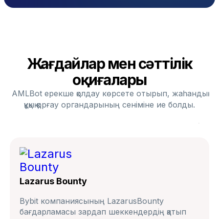
Жағдайлар мен сәттілік
оқиғалары
AMLBot ерекше қолдау көрсете отырып, жаһандық
құқық қорғау органдарының сеніміне ие болды.
Lazarus Bounty
Bybit компаниясының LazarusBounty
бағдарламасы зардап шеккендердің қатып