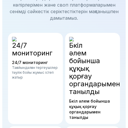
көпірлерімен және своп платформаларымен
сенімді сәйкестік серіктестіктерін мақтанышпен
дамытамыз.
24/7 мониторинг
Тағайындалған тергеушілер
тәулік бойы жұмыс істеп
жатыр
Бүкіл әлем бойынша
құқық қорғау
органдарымен
танылды