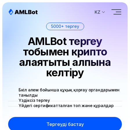
KZ
5000+ тергеу
AMLBot тергеу
тобымен крипто
алаяқтықты қалпына
келтіру
Бүкіл әлем бойынша құқық қорғау органдарымен
танылды
Үздіксіз тергеу
Үйдегі сертификатталған топ және құралдар
Тергеуді бастау