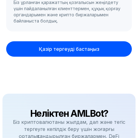
Біз ұрланған қаражаттың қозғалысын жеңілдету
үшін пайдаланылған клиенттермен, құқық қорғау
органдарымен және крипто биржаларымен
байланыста болдық.
Қазір тергеуді бастаңыз
Неліктен AMLBot?
Біз криптовалютаны жылдам, дәл және тегіс
тергеуге кепілдік беру үшін жоғарғы
орталықтандырылған биржалармен, DeFi