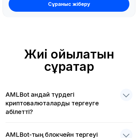
Сұраныс жіберу
Жиі қойылатын
сұрақтар
AMLBot қандай түрдегі
криптовалюталарды тергеуге
қабілетті?
AMLBot-тың блокчейн тергеуі