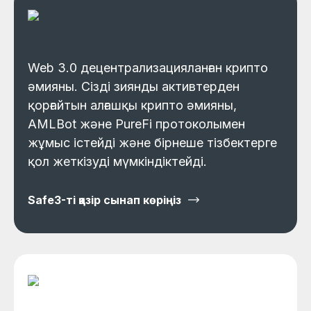
Web 3.0 децентрализацияланған крипто
әмияны. Сізді зиянды активтерден
қорғайтын алғашқы крипто әмияны,
AMLBot және PureFi протоколымен
жұмыс істейді және бірнеше тізбектерге
қол жеткізуді мүмкіндіктейді.
Safe3-ті қазір сынап көріңіз