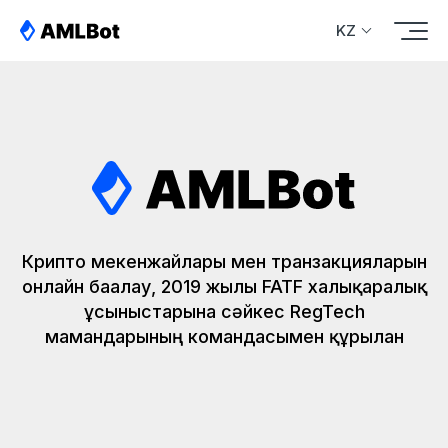
KZ
Крипто мекенжайлары мен транзакцияларын
онлайн бағалау, 2019 жылы FATF халықаралық
ұсыныстарына сәйкес RegTech
мамандарының командасымен құрылған