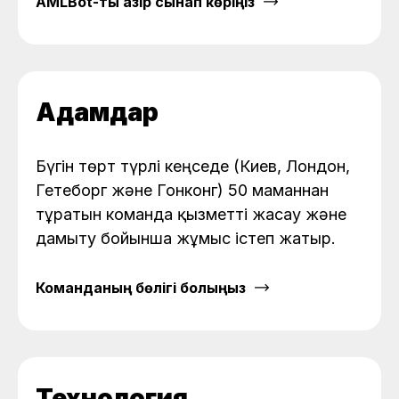
AMLBot-ты қазір сынап көріңіз
Адамдар
Бүгін төрт түрлі кеңседе (Киев, Лондон,
Гетеборг және Гонконг) 50 маманнан
тұратын команда қызметті жасау және
дамыту бойынша жұмыс істеп жатыр.
Команданың бөлігі болыңыз
Технология