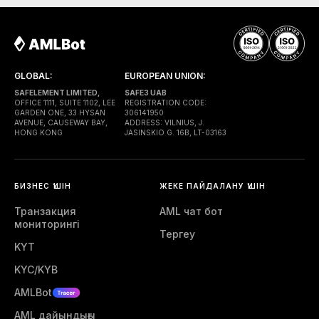
GLOBAL:
EUROPEAN UNION:
SAFELEMENT LIMITED,
SAFE3 UAB
OFFICE 1111, SUITE 1102, LEE
REGISTRATION CODE:
GARDEN ONE, 33 HYSAN
306141950
AVENUE, CAUSEWAY BAY,
ADDRESS: VILNIUS, J.
HONG KONG
JASINSKIO G. 16B, LT-03163
БИЗНЕС ҮШІН
ЖЕКЕ ПАЙДАЛАНУ ҮШІН
Транзакция
AML чат бот
мониторингі
Тергеу
KYT
KYC/KYB
AMLBot
AML дайындығы