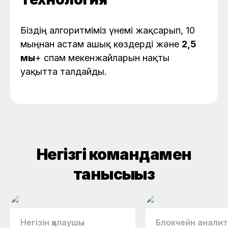
Біздің алгоритміміз үнемі жақсарып, 10
мыңнан астам ашық көздерді және
2,5
мың
+ спам мекенжайларын нақты
уақытта талдайды.
Негізгі командамен
танысыңыз
Негізін қалаушы
Блокчейн аналит