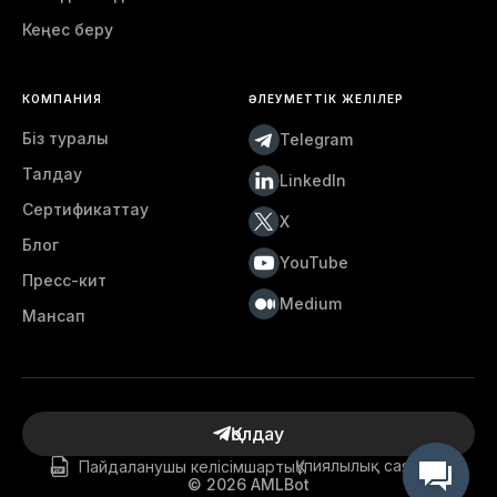
Кеңес беру
КОМПАНИЯ
ӘЛЕУМЕТТІК ЖЕЛІЛЕР
Біз туралы
Telegram
Талдау
LinkedIn
Сертификаттау
X
Блог
YouTube
Пресс-кит
Medium
Мансап
Қолдау
Пайдаланушы келісімшарты
Құпиялылық саясаты
©
2026
AMLBot