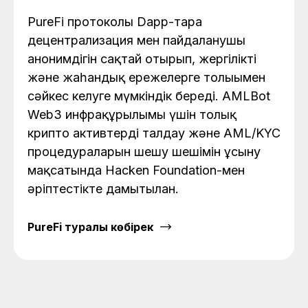
PureFi протоколы Dapp-тарға
децентрализация мен пайдаланушы
анонимдігін сақтай отырып, жергілікті
және жаһандық ережелерге толығымен
сәйкес келуге мүмкіндік береді. AMLBot
Web3 инфрақұрылымы үшін толық
крипто активтерді талдау және AML/KYC
процедураларын шешу шешімін ұсыну
мақсатында Hacken Foundation-мен
әріптестікте дамытылған.
PureFi туралы көбірек