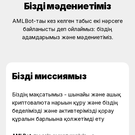
Біздің мәдениетіміз
AMLBot-тағы кез келген табыс екі нәрсеге
байланысты деп ойлаймыз: біздің
адамдарымыз және мәдениетіміз.
Біздің миссиямыз
Біздің мақсатымыз - шынайы және ашық
криптовалюта нарығын құру және біздің
беделімізді және активтерімізді қорғау
құралын барлығына қолжетімді ету