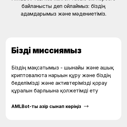
байланысты деп ойлаймыз: біздің
адамдарымыз және мәдениетіміз.
Біздің миссиямыз
Біздің мақсатымыз - шынайы және ашық
криптовалюта нарығын құру және біздің
беделімізді және активтерімізді қорғау
құралын барлығына қолжетімді ету
AMLBot-ты қазір сынап көріңіз