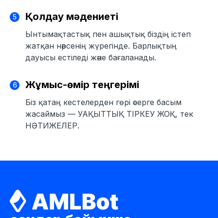
Қолдау мәдениеті
Ынтымақтастық пен ашықтық біздің істеп
жатқан нәрсенің жүрегінде. Барлықтың
дауысы естіледі және бағаланады.
Жұмыс-өмір теңгерімі
Біз қатаң кестелерден гөрі әсерге басым
жасаймыз — УАҚЫТТЫҚ ТІРКЕУ ЖОҚ, тек
НӘТИЖЕЛЕР.