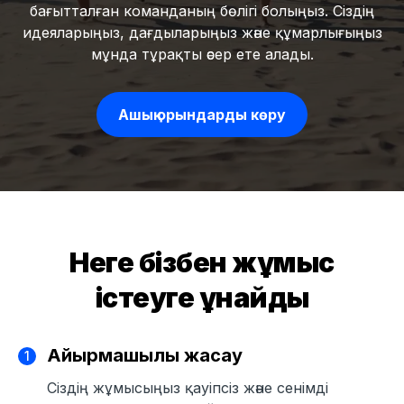
бағытталған команданың бөлігі болыңыз. Сіздің
идеяларыңыз, дағдыларыңыз және құмарлығыңыз
мұнда тұрақты әсер ете алады.
Ашық орындарды көру
Неге бізбен жұмыс
істеуге ұнайды
Айырмашылық жасау
Сіздің жұмысыңыз қауіпсіз және сенімді