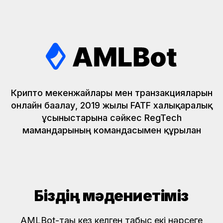
Крипто мекенжайлары мен транзакцияларын
онлайн бағалау, 2019 жылы FATF халықаралық
ұсыныстарына сәйкес RegTech
мамандарының командасымен құрылған
Біздің мәдениетіміз
AMLBot-тағы кез келген табыс екі нәрсеге