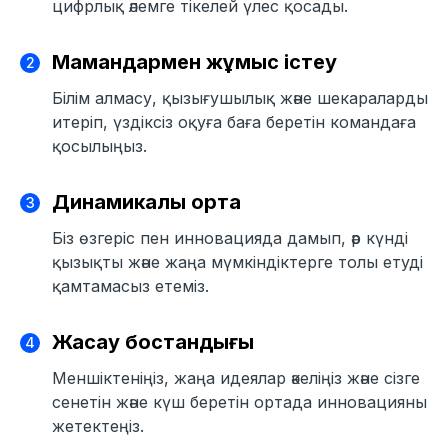
цифрлық әлемге тікелей үлес қосады.
Мамандармен жұмыс істеу
Білім алмасу, қызығушылық және шекараларды
итеріп, үздіксіз оқуға баға беретін командаға
қосылыңыз.
Динамикалық орта
Біз өзгеріс пен инновацияда дамып, әр күнді
қызықты және жаңа мүмкіндіктерге толы етуді
қамтамасыз етеміз.
Жасау бостандығы
Меншіктеніңіз, жаңа идеялар әкеліңіз және сізге
сенетін және күш беретін ортада инновацияны
жетектеңіз.