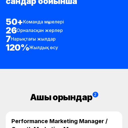
сандар бойынша
50
+
Команда мүшелері
26
Орналасқан жерлер
7
Нарықтағы жылдар
120
%
Жылдық өсу
Ашық орындар
2
Performance Marketing Manager /