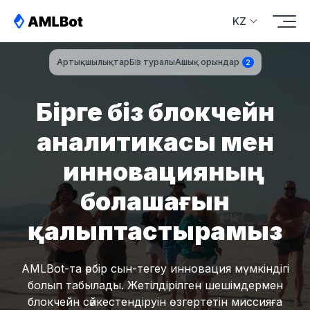
KZ
Артықшылықтар
Біз туралы
Ашық орындар
2
Бірге біз блокчейн
аналитикасы мен
инновацияның
болашағын
қалыптастырамыз
AMLBot-та әрбір сын-тегеу инновация мүмкіндігі
болып табылады. Жетілдірілген шешімдермен
блокчейн сәйкестендіруін өзгертетін миссияға