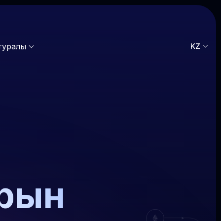
 туралы
KZ
рын