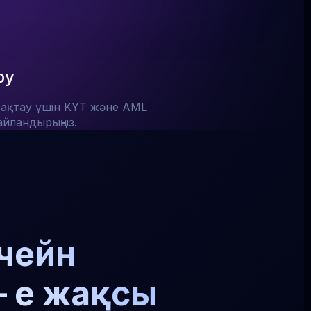
ру
сақтау үшін KYT және AML
тайландырыңыз.
кчейн
– ең жақсы