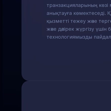
транзакцияларының көзі
анықтауға көмектеседі.
қызметті тежеу және терг
және дәлірек жүргізу үшін 
технологиямызды пайдал