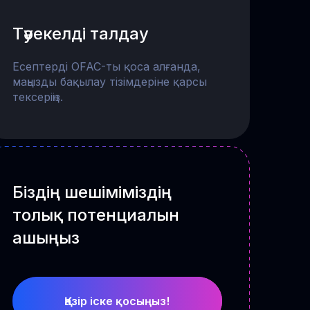
Тәуекелді талдау
Есептерді OFAC-ты қоса алғанда,
маңызды бақылау тізімдеріне қарсы
тексеріңіз.
Біздің шешіміміздің
толық потенциалын
ашыңыз
Қазір іске қосыңыз!