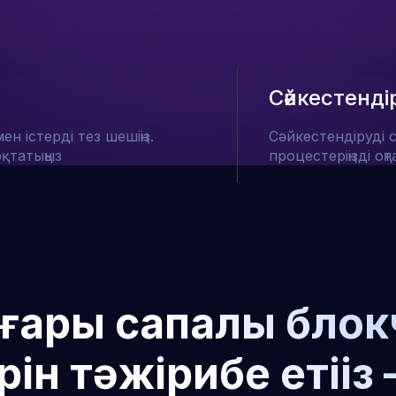
Сәйкестенді
ен істерді тез шешіңіз.
Сәйкестендіруді 
қтатыңыз
процестеріңізді оң
оғары сапалы бло
рін тәжірибе етіңіз 