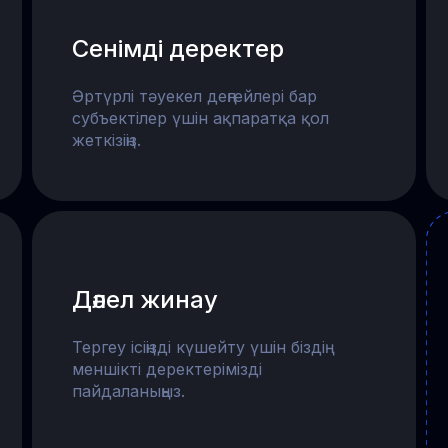
Сенімді деректер
Әртүрлі тәуекел деңгейлері бар
субъектілер үшін ақпаратқа қол
жеткізіңіз.
Дәлел жинау
Тергеу ісіңізді күшейту үшін біздің
меншікті деректерімізді
пайдаланыңыз.