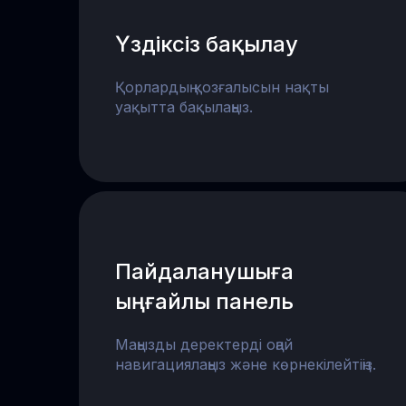
Үздіксіз бақылау
Қорлардың қозғалысын нақты
уақытта бақылаңыз.
Пайдаланушыға
ыңғайлы панель
Маңызды деректерді оңай
навигациялаңыз және көрнекілейтіңіз.