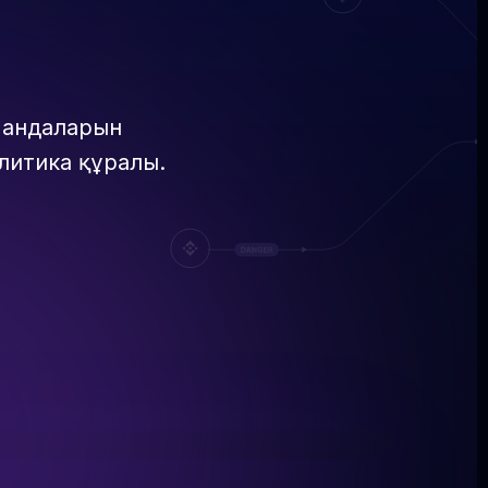
омандаларын
литика құралы.