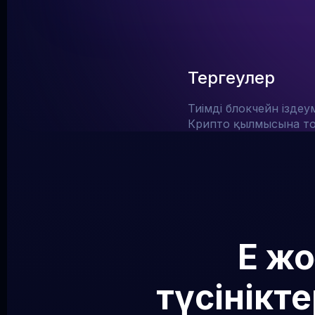
Тергеулер
Тиімді блокчейн іздеум
Крипто қылмысына то
Ең ж
түсінікте