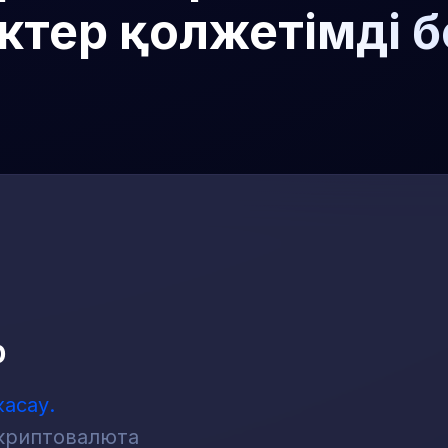
ктер қолжетімді 
р
жасау.
 криптовалюта