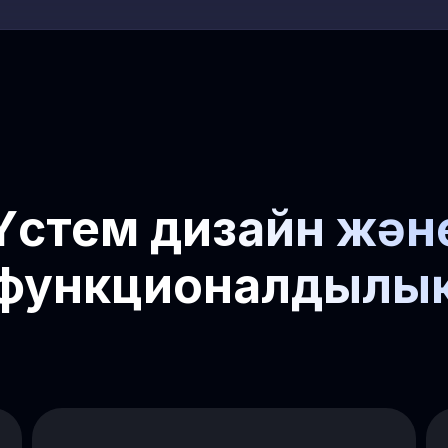
Үстем дизайн жән
функционалдылы