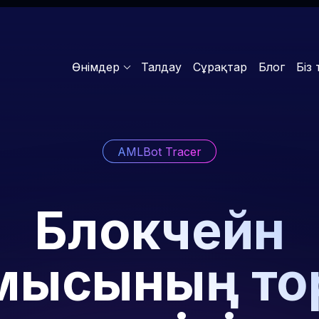
Өнімдер
Талдау
Сұрақтар
Блог
Біз
AMLBot Tracer
Блокчейн
лмысының то