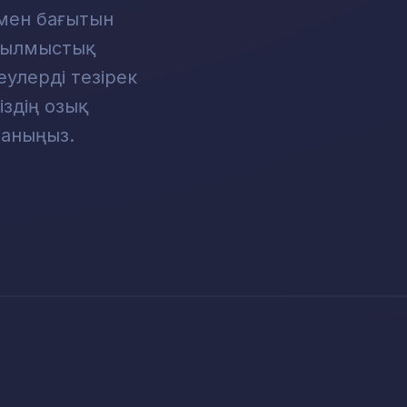
 мен бағытын
 Қылмыстық
еулерді тезірек
біздің озық
аныңыз.