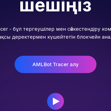
шешіңіз
cer - бұл тергеушілер мен сәйкестендіру к
ақсы деректермен күшейтетін блокчейн ана
AMLBot Tracer алу