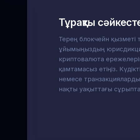
Тұрақты сәйкест
Терең блокчейн қызметі т
ұйымыңыздың юрисдикци
криптовалюта ережелерін
қамтамасыз етіңіз. Күдікт
немесе транзакцияларды 
нақты уақыттағы сұрыптау