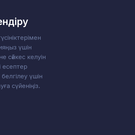
ендіру
үсініктерімен
яңыз үшін
е сәйкес келуін
і есептер
белгілеу үшін
ға сүйеніңіз.