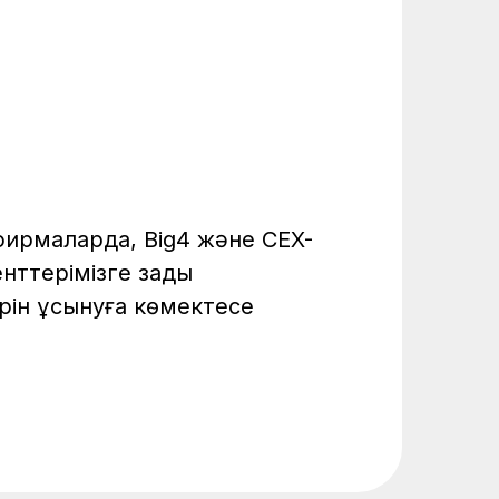
 фирмаларда, Big4 және CEX-
нттерімізге заңды
рін ұсынуға көмектесе