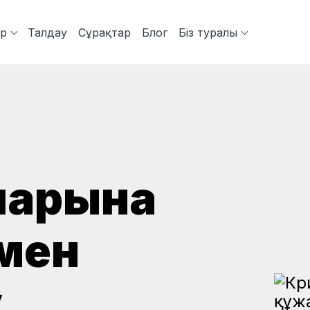
ер
Талдау
Сұрақтар
Блог
Біз туралы
ларына
мен
у