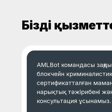
Біздің қызметт
AMLBot командасы заңды
блокчейн криминалистик
сертификатталған маман
нарықтық тәжірибені жән
консультация ұсынамыз.