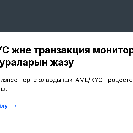
C және транзакция монитор
ураларын жазу
бизнес-терге олардың ішкі AML/KYC процест
із.
ілу