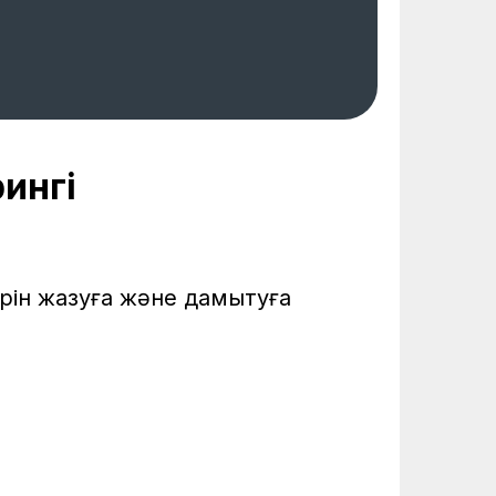
ингі
ерін жазуға және дамытуға