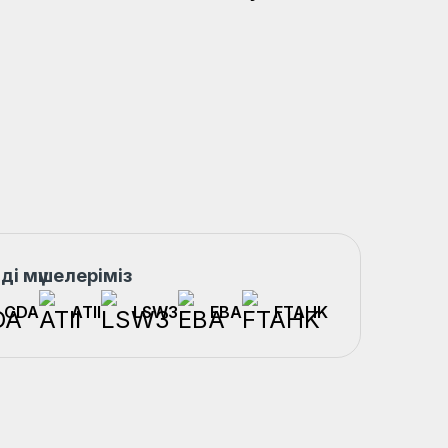
мді мүшелеріміз
CDA
ATII
LSW3
EBA
FTAHK