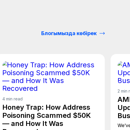
Блогымызда көбірек
2 min 
AML
4 min read
Honey Trap: How Address
Upd
Poisoning Scammed $50K
Bus
— and How It Was
We’ve