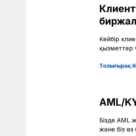
Клиент
биржал
Кейбір клие
қызметтер 
Толығырақ б
AML/KY
Бізде AML 
және біз өз