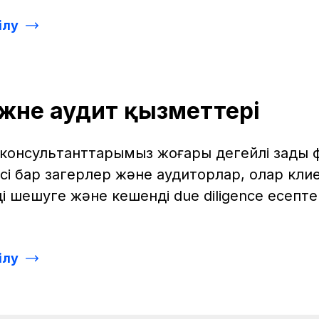
ілу
және аудит қызметтері
ір консультанттарымыз жоғары деңгейлі заңды
сі бар заңгерлер және аудиторлар, олар клие
 шешуге және кешенді due diligence есепте
ілу