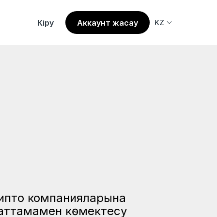
Кіру
Аккаунт жасау
KZ