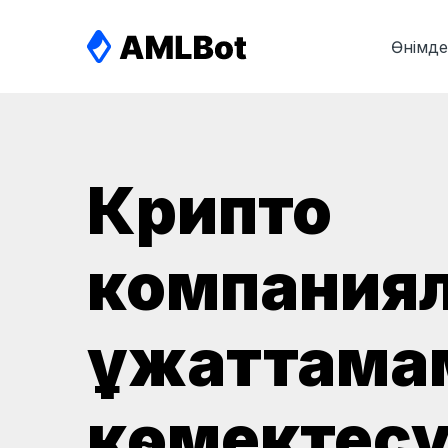
Өнімд
Крипто
компания
құжаттама
көмектес