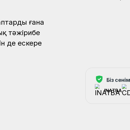
лаптарды ғана
ық тәжірибе
ін де ескере
Біз сені
INATBA