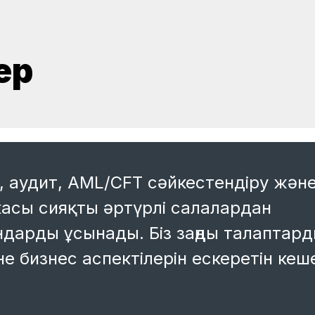
ер
, аудит, AML/CFT сәйкестендіру жән
асы сияқты әртүрлі салалардан
дарды ұсынады. Біз заңды талаптард
е бизнес аспектілерін ескеретін кеш