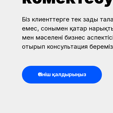
Біз клиенттерге тек заңды та
емес, сонымен қатар нарықт
мен мәселенің бизнес аспектіс
отырып консультация береміз
Өтініш қалдырыңыз