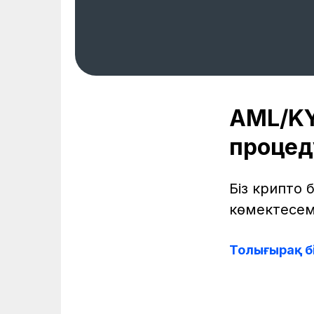
AML/KY
процед
Біз крипто 
көмектесем
Толығырақ б