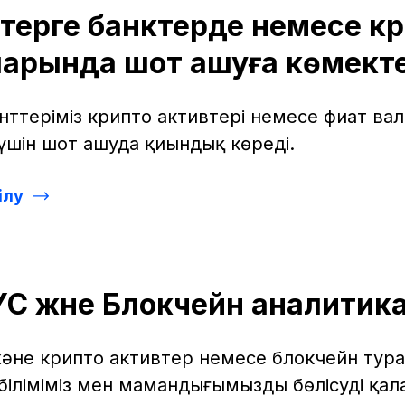
терге банктерде немесе к
арында шот ашуға көмект
нттеріміз крипто активтері немесе фиат ва
үшін шот ашуда қиындық көреді.
ілу
C және Блокчейн аналитик
және крипто активтер немесе блокчейн тура
 біліміміз мен мамандығымызды бөлісуді қал