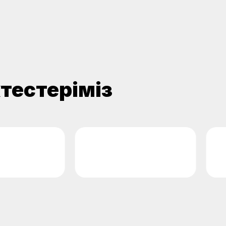
ктестеріміз