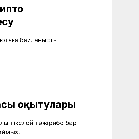
рипто
есу
лютаға байланысты
асы оқытулары
лы тікелей тәжірибе бар
аймыз.