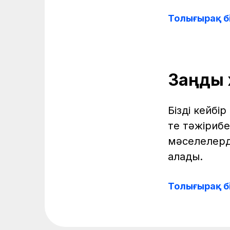
Толығырақ б
Заңды 
Біздің кейб
те тәжірибе
мәселелерді
алады.
Толығырақ б