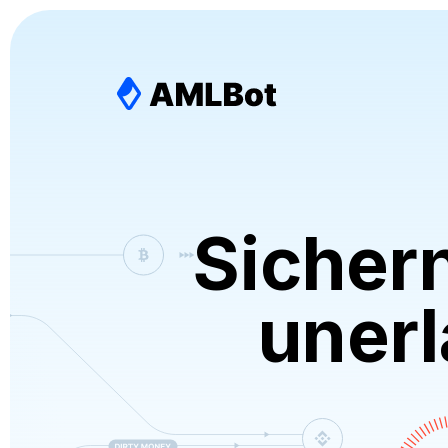
Sichern
uner