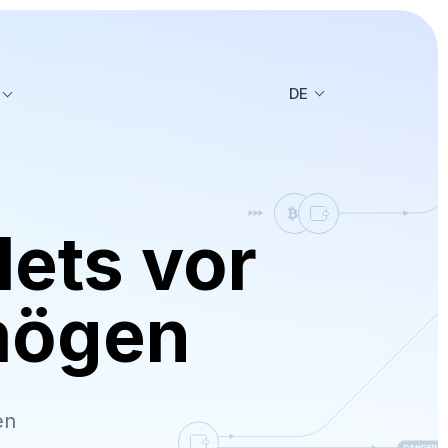
DE
lets vor
mögen
en