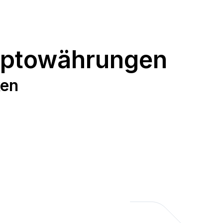
yptowährungen
ken