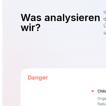
I
Was analysieren
d
wir?
Ü
u
Danger
Chil
Orga
Natu