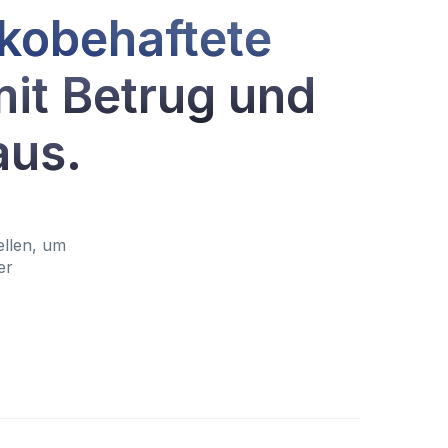
ikobehaftete
mit Betrug und
aus.
ellen, um
er