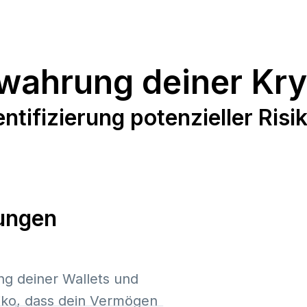
ewahrung deiner Kr
entifizierung potenzieller Risi
ungen
ng deiner Wallets und
iko, dass dein Vermögen