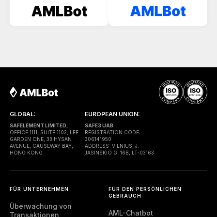
GLOBAL:
EUROPEAN UNION:
SAFELEMENT LIMITED,
SAFE3 UAB
OFFICE 1111, SUITE 1102, LEE
REGISTRATION CODE:
GARDEN ONE, 33 HYSAN
306141950
AVENUE, CAUSEWAY BAY,
ADDRESS: VILNIUS, J.
HONG KONG
JASINSKIO G. 16B, LT-03163
FÜR UNTERNEHMEN
FÜR DEN PERSÖNLICHEN
GEBRAUCH
Überwachung von
AML-Chatbot
Transaktionen