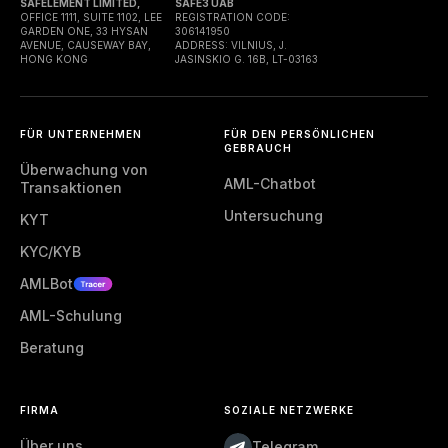
SAFELEMENT LIMITED,
SAFE3 UAB
OFFICE 1111, SUITE 1102, LEE
REGISTRATION CODE:
GARDEN ONE, 33 HYSAN
306141950
AVENUE, CAUSEWAY BAY,
ADDRESS: VILNIUS, J.
HONG KONG
JASINSKIO G. 16B, LT-03163
FÜR UNTERNEHMEN
FÜR DEN PERSÖNLICHEN
GEBRAUCH
Überwachung von
AML-Chatbot
Transaktionen
Untersuchung
KYT
KYC/KYB
AMLBot
AML-Schulung
Beratung
FIRMA
SOZIALE NETZWERKE
Über uns
Telegram