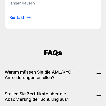
länger dauern
Kontakt
FAQs
Warum müssen Sie die AML/KYC-
Anforderungen erfüllen?
Die Nichteinhaltung der AML/KYC-Anforderungen
kann zum Entzug der Lizenz durch die
Stellen Sie Zertifikate über die
Aufsichtsbehörden, zu hohen Geldstrafen oder zu
Absolvierung der Schulung aus?
Haftstrafen führen. Darüber hinaus kann Ihr Konto